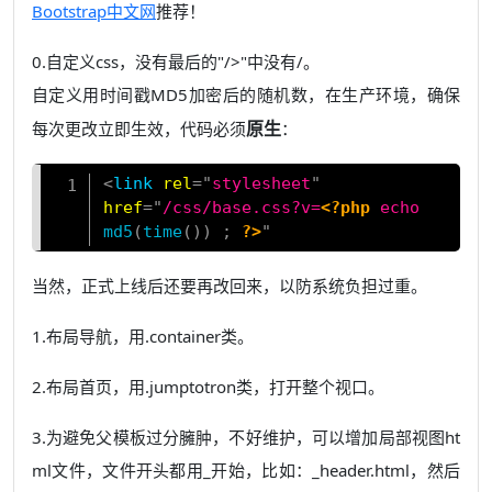
Bootstrap中文网
推荐！
0.自定义css，没有最后的"/>"中没有/。
自定义用时间戳MD5加密后的随机数，在生产环境，确保
原生
每次更改立即生效，代码必须
：
<
link
rel
=
"
stylesheet
"
Copy
href
=
"
/css/base.css?v=
<?php
echo
md5
(
time
(
)
)
;
?>
"
>
当然，正式上线后还要再改回来，以防系统负担过重。
1.布局导航，用.container类。
2.布局首页，用.jumptotron类，打开整个视口。
3.为避免父模板过分臃肿，不好维护，可以增加局部视图ht
ml文件，文件开头都用_开始，比如：_header.html，然后