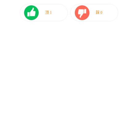
顶
1
踩
0